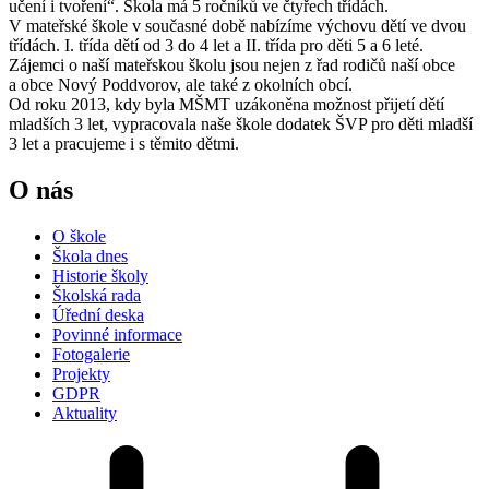
učení i tvoření“. Škola má 5 ročníků ve čtyřech třídách.
V mateřské škole v současné době nabízíme výchovu dětí ve dvou
třídách. I. třída dětí od 3 do 4 let a II. třída pro děti 5 a 6 leté.
Zájemci o naší mateřskou školu jsou nejen z řad rodičů naší obce
a obce Nový Poddvorov, ale také z okolních obcí.
Od roku 2013, kdy byla MŠMT uzákoněna možnost přijetí dětí
mladších 3 let, vypracovala naše škole dodatek ŠVP pro děti mladší
3 let a pracujeme i s těmito dětmi.
O nás
O škole
Škola dnes
Historie školy
Školská rada
Úřední deska
Povinné informace
Fotogalerie
Projekty
GDPR
Aktuality