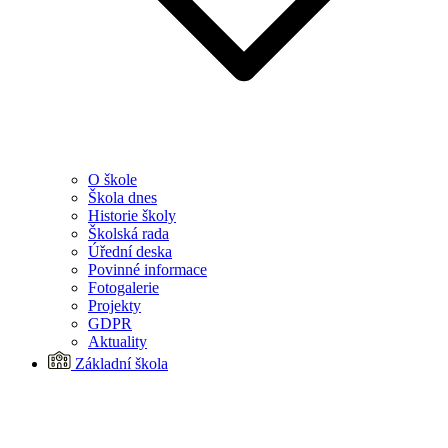
O škole
Škola dnes
Historie školy
Školská rada
Úřední deska
Povinné informace
Fotogalerie
Projekty
GDPR
Aktuality
Základní škola