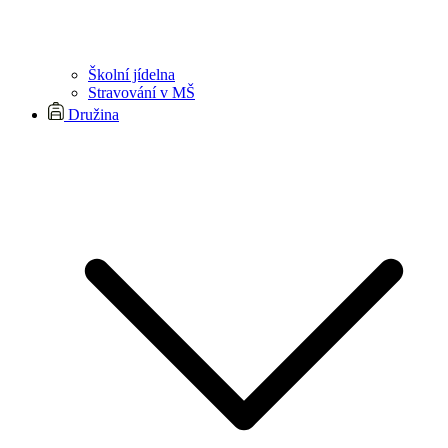
Školní jídelna
Stravování v MŠ
Družina