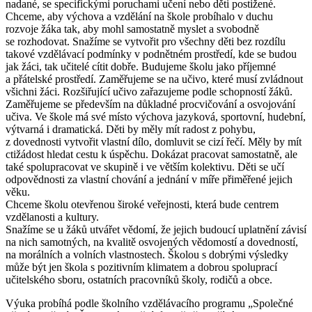
nadané, se specifickými poruchami učení nebo děti postižené.
Chceme, aby výchova a vzdělání na škole probíhalo v duchu
rozvoje žáka tak, aby mohl samostatně myslet a svobodně
se rozhodovat. Snažíme se vytvořit pro všechny děti bez rozdílu
takové vzdělávací podmínky v podnětném prostředí, kde se budou
jak žáci, tak učitelé cítit dobře. Budujeme školu jako příjemné
a přátelské prostředí. Zaměřujeme se na učivo, které musí zvládnout
všichni žáci. Rozšiřující učivo zařazujeme podle schopností žáků.
Zaměřujeme se především na důkladné procvičování a osvojování
učiva. Ve škole má své místo výchova jazyková, sportovní, hudební,
výtvarná i dramatická. Děti by měly mít radost z pohybu,
z dovednosti vytvořit vlastní dílo, domluvit se cizí řečí. Měly by mít
ctižádost hledat cestu k úspěchu. Dokázat pracovat samostatně, ale
také spolupracovat ve skupině i ve větším kolektivu. Děti se učí
odpovědnosti za vlastní chování a jednání v míře přiměřené jejich
věku.
Chceme školu otevřenou široké veřejnosti, která bude centrem
vzdělanosti a kultury.
Snažíme se u žáků utvářet vědomí, že jejich budoucí uplatnění závisí
na nich samotných, na kvalitě osvojených vědomostí a dovedností,
na morálních a volních vlastnostech. Školou s dobrými výsledky
může být jen škola s pozitivním klimatem a dobrou spoluprací
učitelského sboru, ostatních pracovníků školy, rodičů a obce.
Výuka probíhá podle školního vzdělávacího programu „Společné