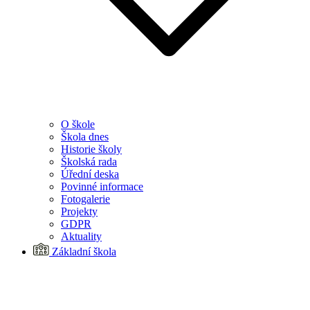
O škole
Škola dnes
Historie školy
Školská rada
Úřední deska
Povinné informace
Fotogalerie
Projekty
GDPR
Aktuality
Základní škola