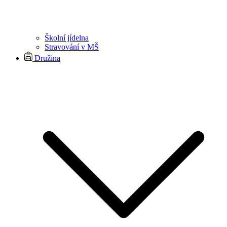
Školní jídelna
Stravování v MŠ
Družina