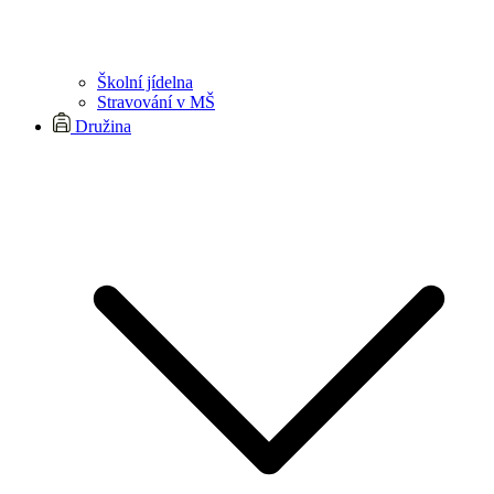
Školní jídelna
Stravování v MŠ
Družina